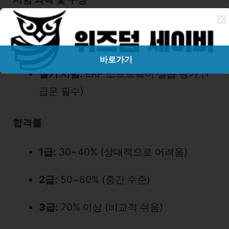
×
필기 시험:
이론 중심의 객관식 문제 (회
계, 물류, 생산, 인사)
바로가기
실기 시험:
ERP 소프트웨어 실습 평가 (1
급은 필수)
합격률
1급:
30~40% (상대적으로 어려움)
2급:
50~60% (중간 수준)
3급:
70% 이상 (비교적 쉬움)