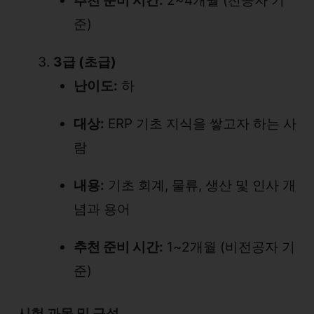
추천 준비 시간:
2~4개월 (전공자 기
준)
3급 (초급)
난이도:
하
대상:
ERP 기초 지식을 쌓고자 하는 사
람
내용:
기초 회계, 물류, 생산 및 인사 개
념과 용어
추천 준비 시간:
1~2개월 (비전공자 기
준)
시험 과목 및 구성