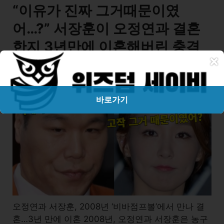
“이유가 진짜 그거때문이였
어…?” 서장훈이 오정연과 결혼
한지 3년만에 이혼해버린 충격
×
적인 이유
바로가기
오정연과 서장훈, 2008년 ‘비바점프볼’에서 만나 결
혼…3년 만에 이혼 2008년, 오정연과 서장훈은 농구