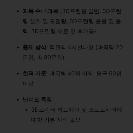
과목 수
: 4과목 (3D프린팅 일반, 3D프린
팅 설계 및 모델링, 3D프린팅 운용 및 출
력, 3D프린팅 재료 및 후가공)
출제 방식
: 객관식 4지선다형 (과목당 20
문항, 총 80문항)
합격 기준
: 과목별 40점 이상, 평균 60점
이상
난이도 특징
:
3D프린터 하드웨어 및 소프트웨어에
대한 기본 지식 필요