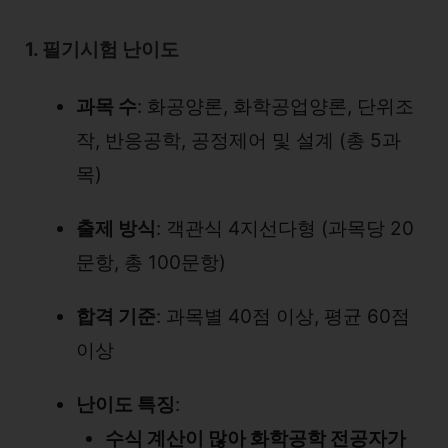
1. 필기시험 난이도
과목 수
: 화공양론, 화학공업양론, 단위조
작, 반응공학, 공정제어 및 설계 (총 5과
목)
출제 방식
: 객관식 4지선다형 (과목당 20
문항, 총 100문항)
합격 기준
: 과목별 40점 이상, 평균 60점
이상
난이도 특징
:
수식 계산이 많아 화학공학 전공자가