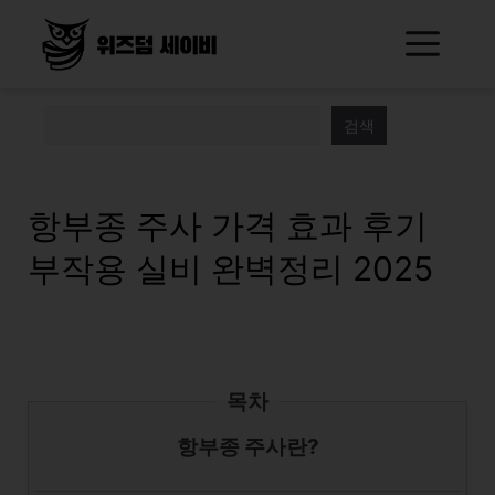
Skip
Me
to
content
검색
항부종 주사 가격 효과 후기
부작용 실비 완벽정리 2025
목차
항부종 주사란?