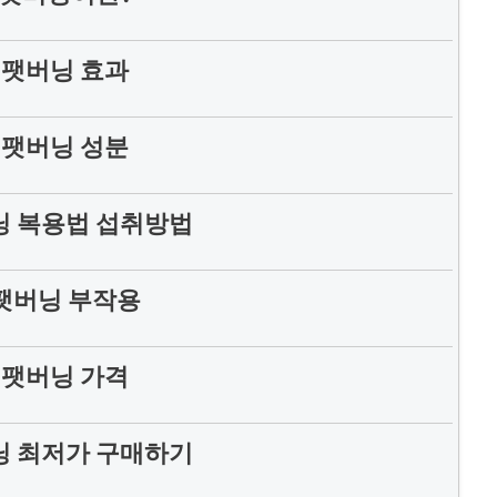
 팻버닝 효과
 팻버닝 성분
닝 복용법 섭취방법
팻버닝 부작용
 팻버닝 가격
닝 최저가 구매하기