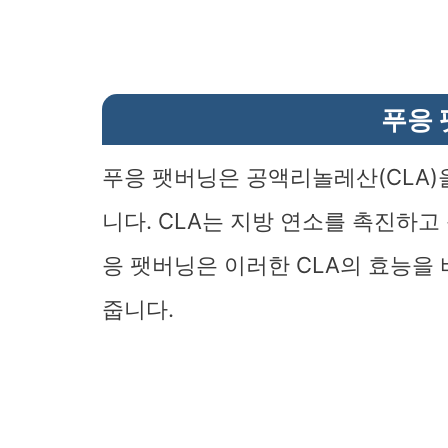
푸응
푸응 팻버닝은 공액리놀레산(CLA)
니다. CLA는 지방 연소를 촉진하고
응 팻버닝은 이러한 CLA의 효능을
줍니다.