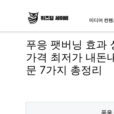
Skip
to
content
미디어 컨텐
푸응 팻버닝 효과 
가격 최저가 내돈내
문 7가지 총정리
푸응