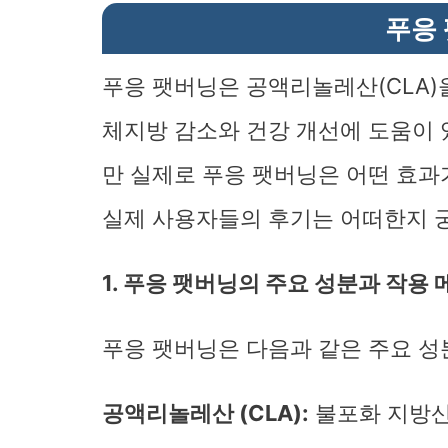
푸응
푸응 팻버닝은 공액리놀레산(CLA)
체지방 감소와 건강 개선에 도움이 
만 실제로 푸응 팻버닝은 어떤 효과
실제 사용자들의 후기는 어떠한지 
1. 푸응 팻버닝의 주요 성분과 작용 
푸응 팻버닝은 다음과 같은 주요 성
공액리놀레산 (CLA):
불포화 지방산