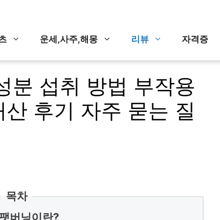
츠
운세,사주,해몽
리뷰
자격증
성분 섭취 방법 부작용
산 후기 자주 묻는 질
목차
 팻버닝이란?