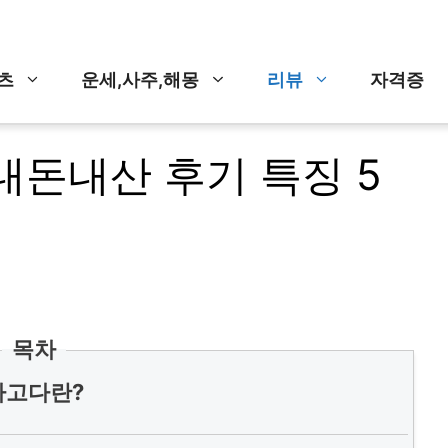
츠
운세,사주,해몽
리뷰
자격증
내돈내산 후기 특징 5
목차
파고다란?