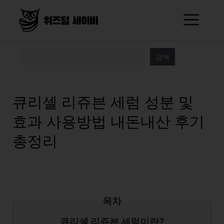
Skip
Me
to
content
검색
큐리셀 리쥬븐 세럼 성분 및
효과 사용방법 내돈내산 후기
총정리
목차
큐리셀 리쥬븐 세럼이란?