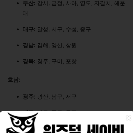
부산:
강서, 금정, 사하, 영도, 자갈치, 해운
대
대구:
달성, 서구, 수성, 중구
경남:
김해, 양산, 창원
경북:
경주, 구미, 포항
호남:
광주:
광산, 남구, 서구
대전:
서구, 중구, 동구
×
전남:
목포, 여수, 순천