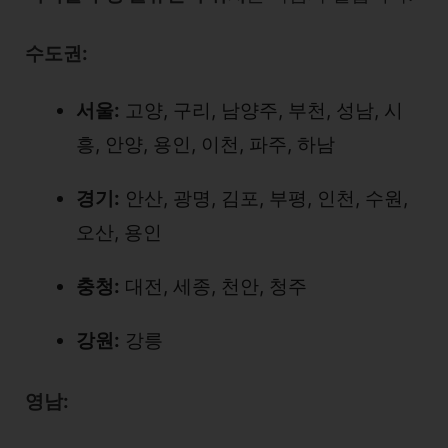
수도권:
서울:
고양, 구리, 남양주, 부천, 성남, 시
흥, 안양, 용인, 이천, 파주, 하남
경기:
안산, 광명, 김포, 부평, 인천, 수원,
오산, 용인
충청:
대전, 세종, 천안, 청주
강원:
강릉
영남: