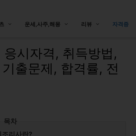
츠
운세,사주,해몽
리뷰
자격증
 응시자격, 취득방법,
 기출문제, 합격률, 전
목차
피조리사란?