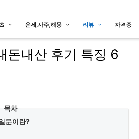
츠
운세,사주,해몽
리뷰
자격증
내돈내산 후기 특징 6
목차
일문이란?