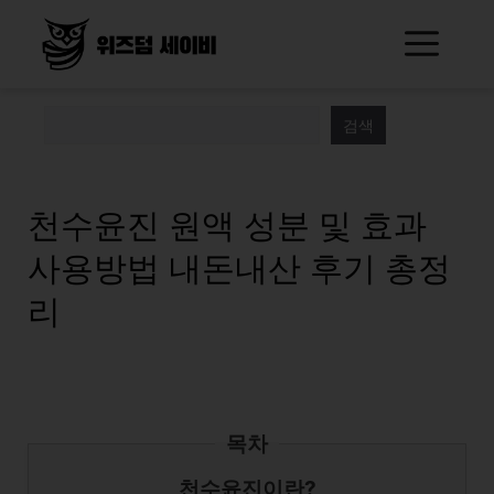
Skip
Me
to
content
검색
천수윤진 원액 성분 및 효과
사용방법 내돈내산 후기 총정
리
목차
천수윤진이란?