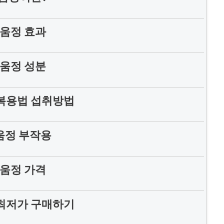
움정 효과
움정 성분
복용법 섭취방법
움정 부작용
움정 가격
최저가 구매하기