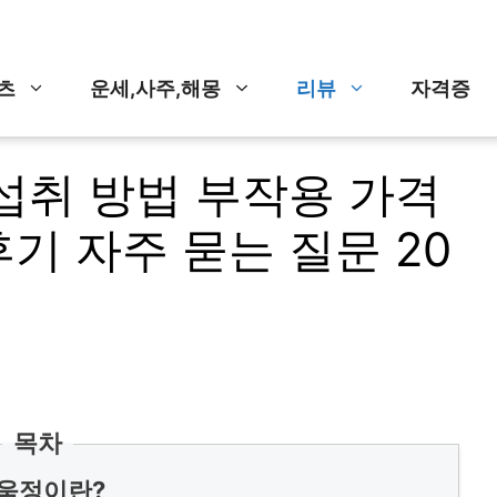
츠
운세,사주,해몽
리뷰
자격증
섭취 방법 부작용 가격
기 자주 묻는 질문 20
목차
움정이란?