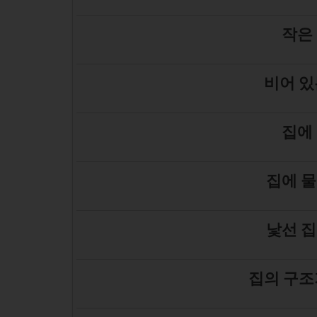
작은
비어 있
집에
집에 물
낯선 집
집의 구조