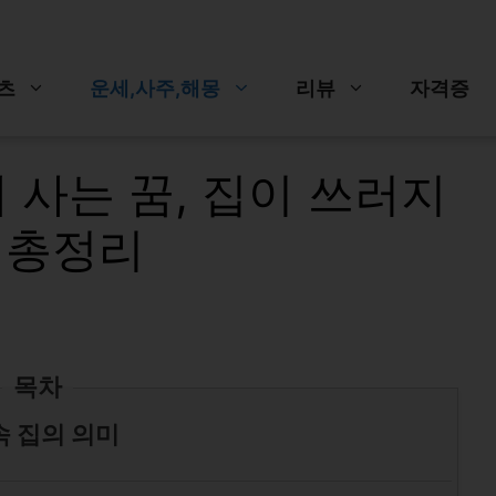
츠
운세,사주,해몽
리뷰
자격증
에 사는 꿈, 집이 쓰러지
지 총정리
목차
속 집의 의미