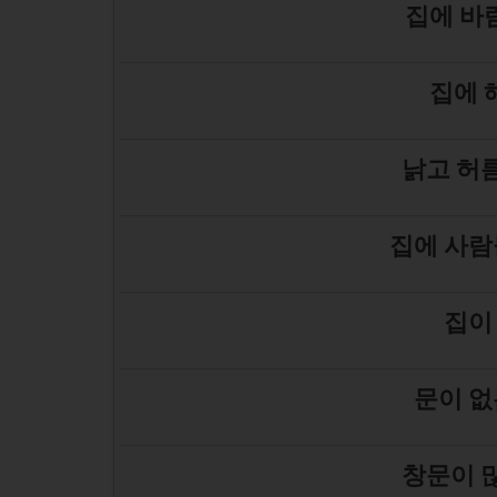
집에 바
집에 
낡고 허름
집에 사람
집이
문이 없
창문이 많