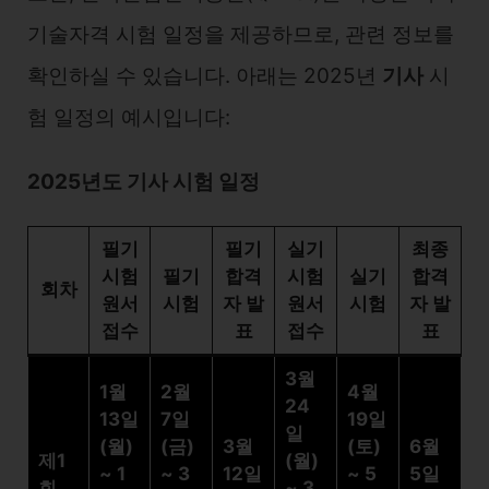
기술자격 시험 일정을 제공하므로, 관련 정보를
확인하실 수 있습니다. 아래는 2025년
기사
시
험 일정의 예시입니다:
2025년도 기사 시험 일정
필기
필기
실기
최종
시험
필기
합격
시험
실기
합격
회차
원서
시험
자 발
원서
시험
자 발
접수
표
접수
표
3월
1월
2월
4월
24
13일
7일
19일
일
(월)
(금)
3월
(토)
6월
제1
(월)
~ 1
~ 3
12일
~ 5
5일
회
~ 3