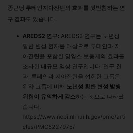
종근당 루테인지아잔틴의 효과를 뒷받침하는 연
구 결과
도 있습니다.
AREDS2 연구:
AREDS2 연구는 노년성
황반 변성 환자를 대상으로 루테인과 지
아잔틴을 포함한 영양소 보충제의 효과를
조사한 대규모 임상 연구입니다. 연구 결
과, 루테인과 지아잔틴을 섭취한 그룹은
위약 그룹에 비해
노년성 황반 변성 발병
위험이 유의하게 감소
하는 것으로 나타났
습니다.
https://www.ncbi.nlm.nih.gov/pmc/arti
cles/PMC5227975/