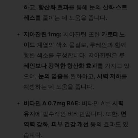
하고
,
항산화 효과
를 통해 눈의
산화 스트
레스
를 줄이는 데 도움을 줍니다.
지아잔틴 1mg:
지아잔틴 또한
카로테노
이드
계열의 색소 물질로, 루테인과 함께
황반 색소를 구성합니다. 지아잔틴은
루
테인보다 강력한 항산화 효과
를 가지고 있
으며,
눈의 염증
을 완화하고,
시력 저하
를
예방하는 데 도움을 줍니다.
비타민 A 0.7mg RAE:
비타민 A는
시력
유지
에 필수적인 비타민입니다. 또한,
면
역력 강화
,
피부 건강 개선
등의 효과도 있
습니다.