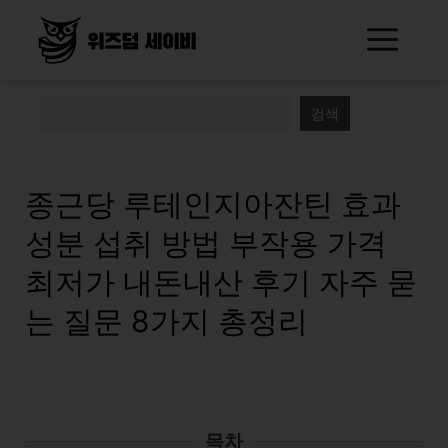
Skip
Me
to
content
검색
종근당 루테인지아잔틴 효과
성분 섭취 방법 부작용 가격
최저가 내돈내산 후기 자주 묻
는 질문 8가지 총정리
목차