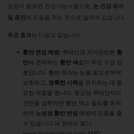
성분이 함유된 건강기능식품으로,
눈 건강 유지
및 증진
에 도움을 주는 것으로 알려져 있습니다.
주요 효과
는 다음과 같습니다.
황반 변성 예방:
루테인과 지아잔틴은
황
반
에 존재하는
황반 색소
의 주요 구성 성
분입니다. 황반 색소는 눈을 빛으로부터
보호하고,
명확한 시력
을 유지하는 데 중
요한 역할을 합니다. 종근당 루테인지아
잔틴을 섭취하면 황반 색소 밀도를 유지
하여
노년성 황반 변성
예방에 도움을 줄
수 있습니다.
새 창에서 열기
www.drchelvinsng.com
AMD