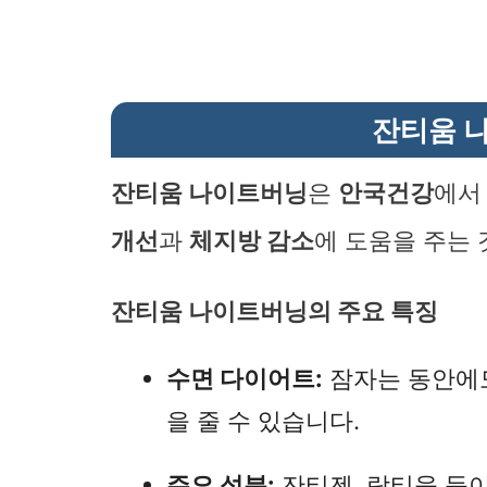
잔티움 
잔티움 나이트버닝
은
안국건강
에서
개선
과
체지방 감소
에 도움을 주는 
잔티움 나이트버닝의 주요 특징
수면 다이어트:
잠자는 동안에
을 줄 수 있습니다.
주요 성분:
잔티젠, 락티움 등