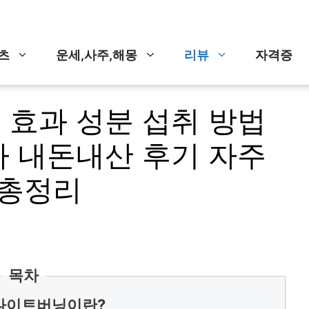
츠
운세,사주,해몽
리뷰
자격증
 효과 성분 섭취 방법
가 내돈내산 후기 자주
 총정리
목차
나이트버닝이란?