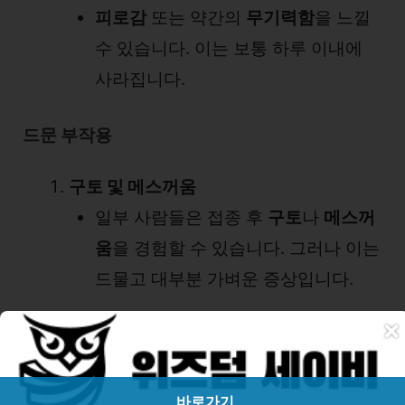
피로감
또는 약간의
무기력함
을 느낄
수 있습니다. 이는 보통 하루 이내에
사라집니다.
드문 부작용
구토 및 메스꺼움
일부 사람들은 접종 후
구토
나
메스꺼
움
을 경험할 수 있습니다. 그러나 이는
드물고 대부분 가벼운 증상입니다.
×
알레르기 반응
드물게
두드러기
,
가려움증
,
발진
등의
알레르기 반응
이 나타날 수 있습니다.
바로가기