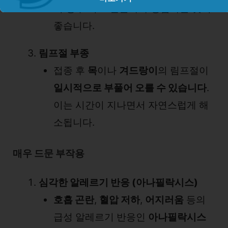
이 경우 의료 전문가와 상담하는 것이
좋습니다.
림프절 부종
접종 후
목
이나
겨드랑이
의 림프절이
일시적으로 부풀어 오를 수 있습니다
.
이는 시간이 지나면서 자연스럽게 해
소됩니다.
매우 드문 부작용
심각한 알레르기 반응 (아나필락시스)
호흡 곤란
,
혈압 저하
,
어지러움
등의
급성 알레르기 반응인
아나필락시스