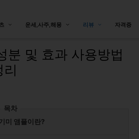
츠
운세,사주,해몽
리뷰
자격증
성분 및 효과 사용방법
정리
목차
기미 앰플이란?