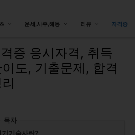
츠
운세,사주,해몽
리뷰
자격증
격증 응시자격, 취득
난이도, 기출문제, 합격
정리
목차
기기기술사란?