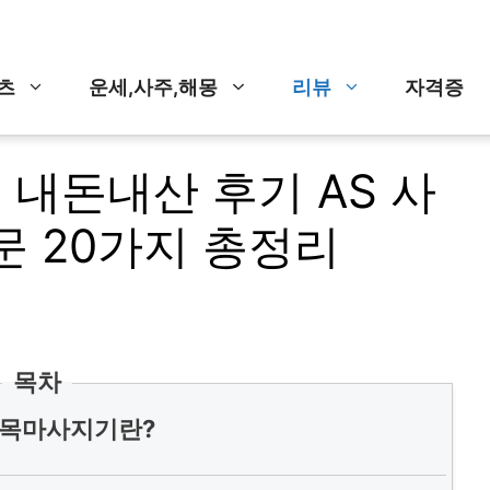
츠
운세,사주,해몽
리뷰
자격증
내돈내산 후기 AS 사
문 20가지 총정리
목차
손목마사지기란?