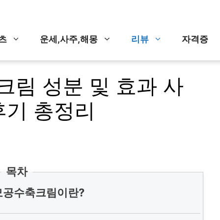
츠
운세,사주,해몽
리뷰
자격증
림 성분 및 효과 사
후기 총정리
목차
모공수축크림이란?