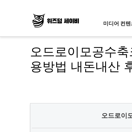
Skip
to
content
미디어 컨텐
오드로이모공수축크
용방법 내돈내산 
오드로이