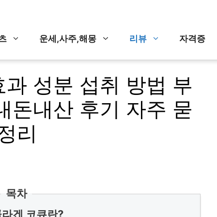
츠
운세,사주,해몽
리뷰
자격증
과 성분 섭취 방법 부
내돈내산 후기 자주 묻
총정리
목차
라겐 코큐란?