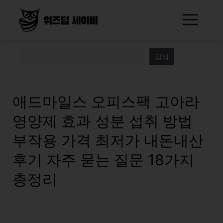
Skip
Me
to
content
검색
애드마일스 오피스팩 고아라
영양제 효과 성분 섭취 방법
부작용 가격 최저가 내돈내산
후기 자주 묻는 질문 18가지
총정리