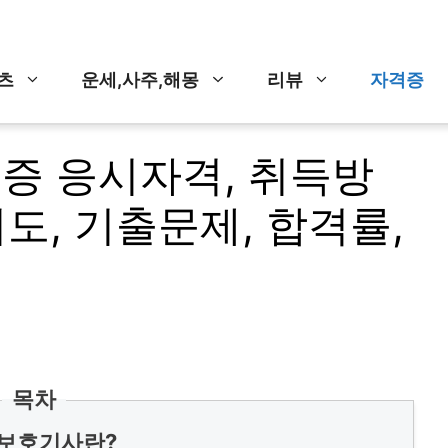
츠
운세,사주,해몽
리뷰
자격증
증 응시자격, 취득방
이도, 기출문제, 합격률,
목차
보호기사란?