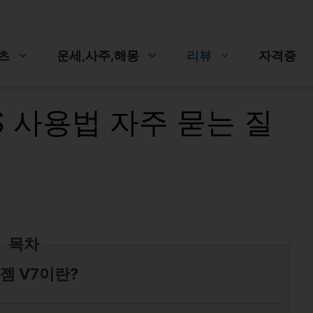
츠
운세,사주,해몽
리뷰
자격증
S 사용법 자주 묻는 질
목차
젬 V7이란?