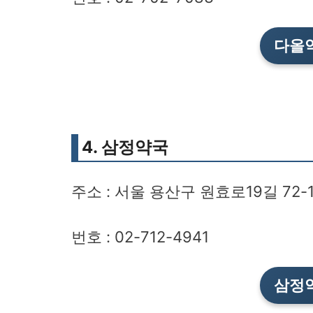
다올
4. 삼정약국
주소 : 서울 용산구 원효로19길 72-
번호 : 02-712-4941
삼정