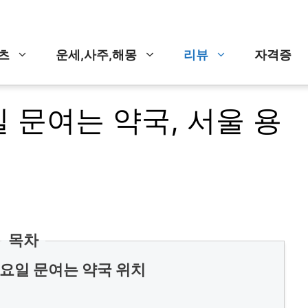
츠
운세,사주,해몽
리뷰
자격증
 문여는 약국, 서울 용
목차
요일 문여는 약국 위치