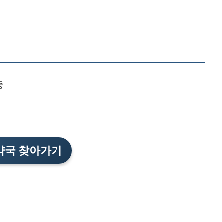
층
약국 찾아가기