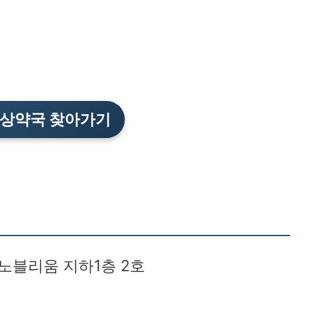
바로가기
상약국 찾아가기
올노블리움 지하1층 2호