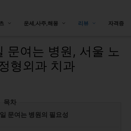
츠
운세,사주,해몽
리뷰
자격증
 문여는 병원, 서울 노
 정형외과 치과
목차
일 문여는 병원의 필요성