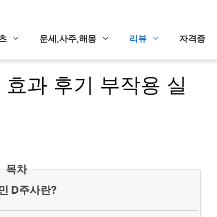
츠
운세,사주,해몽
리뷰
자격증
 효과 후기 부작용 실
목차
민 D주사란?