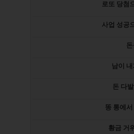
로또 당첨으
사업 성공으
돈
남이 내
돈 다발
똥 통에서
황금 거위