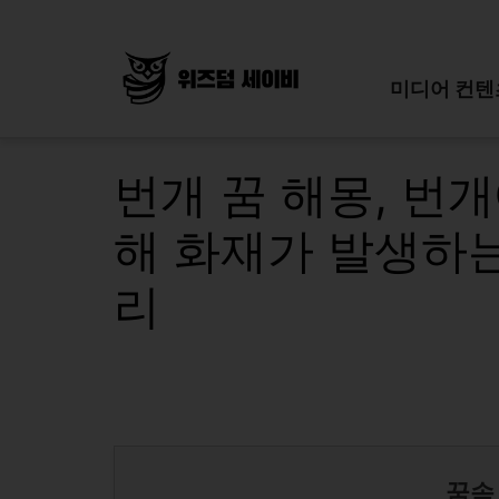
Skip
to
content
미디어 컨텐
번개 꿈 해몽, 번개
해 화재가 발생하는
리
꿈속