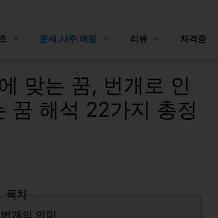
츠
운세,사주,해몽
리뷰
자격증
에 맞는 꿈, 번개로 인
 꿈 해석 22가지 총정
목차
 번개의 의미