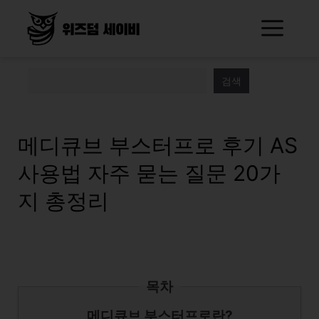
Skip
Me
to
content
검색
메디큐브 부스터프로 후기 AS
사용법 자주 묻는 질문 20가
지 총정리
목차
메디큐브 부스터프로란?