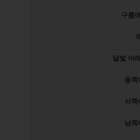
구름에
달빛 아래
동쪽
서쪽
남쪽