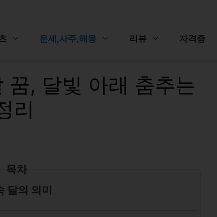
츠
운세,사주,해몽
리뷰
자격증
달 꿈, 달빛 아래 춤추는
총정리
목차
속 달의 의미