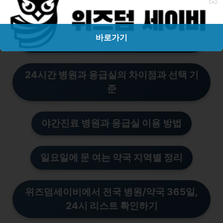
서울 수도권 24시간 병원 리스트 (응급실
바로가기
포함)
24시간 병원과 응급실의 차이점과 선택 기
준
야간진료 병원과 응급실 이용 방법
일요일에 문 여는 약국 지역별 정리
위즈덤세이비에서 전국 병
원/
약국 365일,
24시 리스트 확인하기