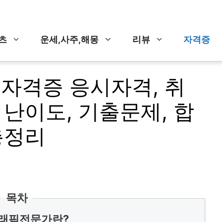
츠
운세,사주,해몽
리뷰
자격증
자격증 응시자격, 취
 난이도, 기출문제, 합
총정리
목차
래픽전문가란?